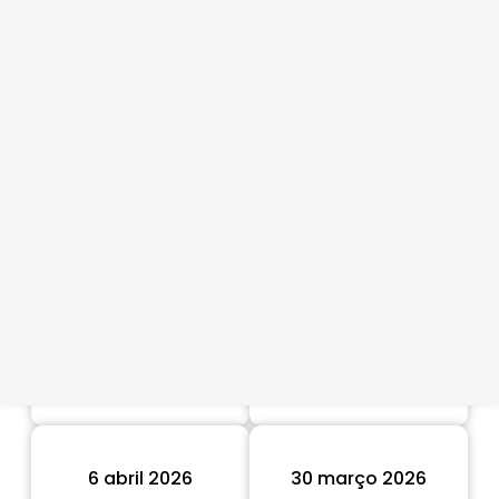
15 junho 2026
8 junho 2026
1 junho 2026
25 maio 2026
18 maio 2026
11 maio 2026
4 maio 2026
27 abril 2026
20 abril 2026
13 abril 2026
6 abril 2026
30 março 2026