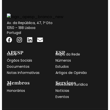
Av. da República, 47, 1º Dto
1050 – 188 Lisboa
Portugal
APESP
ESP
Sobre
Mapa da Rede
Órgãos Sociais
Números
Documentos
Estudos
Notas Informativas
Artigos de Opinião
Membros
Serviços
IES
Assessoria Jurídica
Honorários
Notícias
Eventos