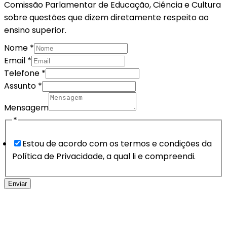
Comissão Parlamentar de Educação, Ciência e Cultura
sobre questões que dizem diretamente respeito ao
ensino superior.
Nome
*
Telefone
Email
*
Assunto
Telefone
*
Mensagem
Assunto
*
Mensagem
*
Estou de acordo com os termos e condições da
Política de Privacidade, a qual li e compreendi.
Enviar