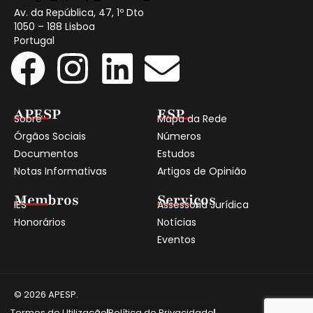
Av. da República, 47, 1º Dto
1050 – 188 Lisboa
Portugal
APESP
ESP
Sobre
Mapa da Rede
Órgãos Sociais
Números
Documentos
Estudos
Notas Informativas
Artigos de Opinião
Membros
Serviços
IES
Assessoria Jurídica
Honorários
Notícias
Eventos
© 2026 APESP.
Termos de Utilização
Política de Privacidade