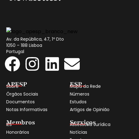
Av. da República, 47, 1º Dto
1050 – 188 Lisboa
Portugal
APESP
ESP
Sobre
Mapa da Rede
Órgãos Sociais
Números
Documentos
Estudos
Notas Informativas
Artigos de Opinião
Membros
Serviços
IES
Assessoria Jurídica
Honorários
Notícias