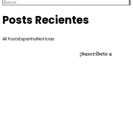
Posts Recientes
All Posts
Espanhol
Notícias
¡Suscríbete a
Entrevista a Filipe Russo
¡APESP desea mucho éxito a todos!
La Educación Superior Privada refuerza
su compromiso con la innovación
pedagógica en el CNaPPES 2026