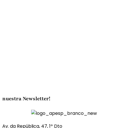
El Grado en Energías Renovables y
Medio Ambiente del ISEC Lisboa recibe
la máxima acreditación de la A3ES
El ISCE recibe el certificado oficial QS
Stars en el QS Higher Ed Summit: Europe
2026
Egas Moniz en el Top 30 Mundial del
Times Higher Education Sustainability
Impact Ratings 2026
nuestra Newsletter!
Av. da República, 47, 1º Dto