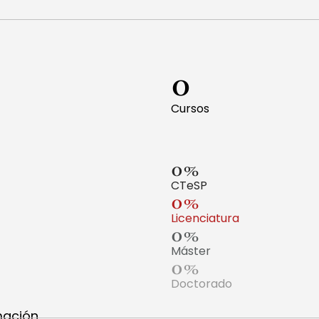
0
Cursos
0
%
CTeSP
0
%
Licenciatura
0
%
Máster
0
%
Doctorado
mación