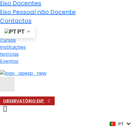
Eixo Docentes
Eixo Pessoal não Docente
Contactos
PT
Cursos
Instituições
Notícias
Eventos
OBSERVATÓRIO ESP
EN
PT
ES