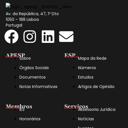
Av. da República, 47, 1º Dto
1050 – 188 Lisboa
Portugal
APESP
ESP
Sobre
Mapa da Rede
Órgãos Sociais
Números
Documentos
Estudos
Notas Informativas
Artigos de Opinião
Membros
Serviços
IES
Assessoria Jurídica
Honorários
Notícias