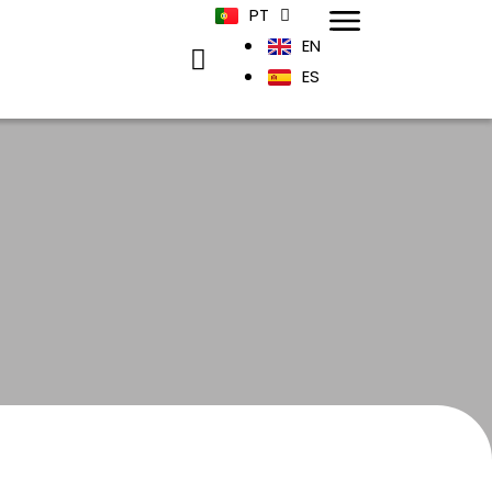
PT
EN
ES