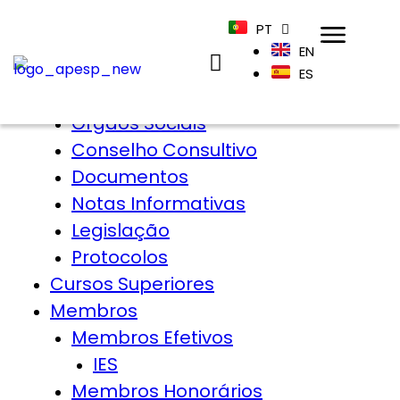
PT
Home
EN
APESP
ES
Sobre
Órgãos Sociais
Conselho Consultivo
Documentos
Notas Informativas
Legislação
Protocolos
Cursos Superiores
Membros
Membros Efetivos
IES
Membros Honorários