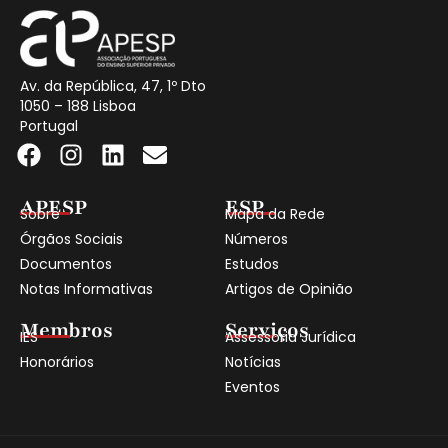
Av. da República, 47, 1º Dto
1050 – 188 Lisboa
Portugal
APESP
ESP
Sobre
Mapa da Rede
Órgãos Sociais
Números
Documentos
Estudos
Notas Informativas
Artigos de Opinião
Membros
Serviços
IES
Assessoria Jurídica
Honorários
Notícias
Eventos