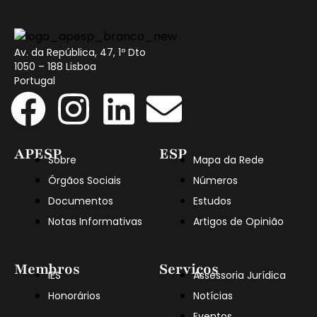
Av. da República, 47, 1º Dto
1050 – 188 Lisboa
Portugal
APESP
ESP
Sobre
Mapa da Rede
Órgãos Sociais
Números
Documentos
Estudos
Notas Informativas
Artigos de Opinião
Membros
Serviços
IES
Assessoria Jurídica
Honorários
Notícias
Eventos