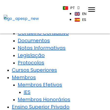
Home
PT
APESP
EN
Sobre
ES
Órgãos Sociais
Conselho Consultivo
Documentos
Notas Informativas
Legislação
Protocolos
Cursos Superiores
Membros
Membros Efetivos
IES
Membros Honorários
Ensino Superior Privado