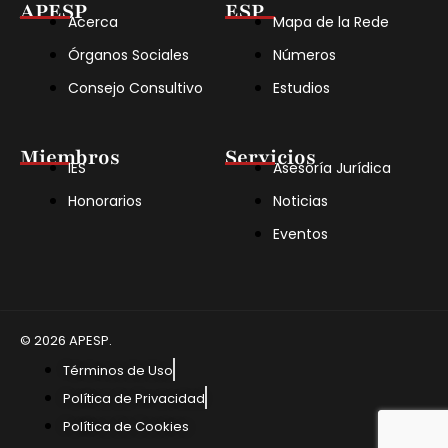
APESP
ESP
Acerca
Mapa de la Rede
Órganos Sociales
Números
Consejo Consultivo
Estudios
Miembros
Servicios
IES
Asesoría Jurídica
Honorarios
Noticias
Eventos
© 2026 APESP.
Términos de Uso
Política de Privacidad
Política de Cookies