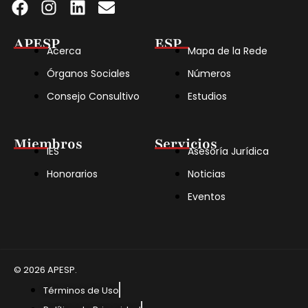
APESP
ESP
Acerca
Mapa de la Rede
Órganos Sociales
Números
Consejo Consultivo
Estudios
Miembros
Servicios
IES
Asesoría Jurídica
Honorarios
Noticias
Eventos
© 2026 APESP.
Términos de Uso