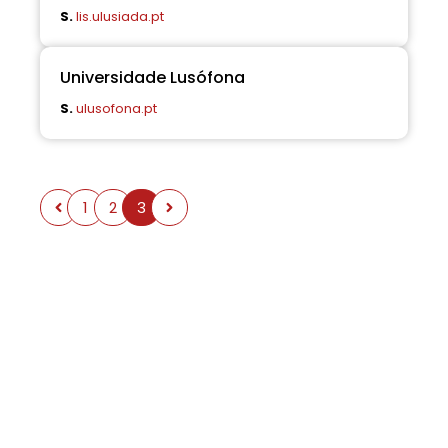
S.
lis.ulusiada.pt
Universidade Lusófona
S.
ulusofona.pt
1
2
3