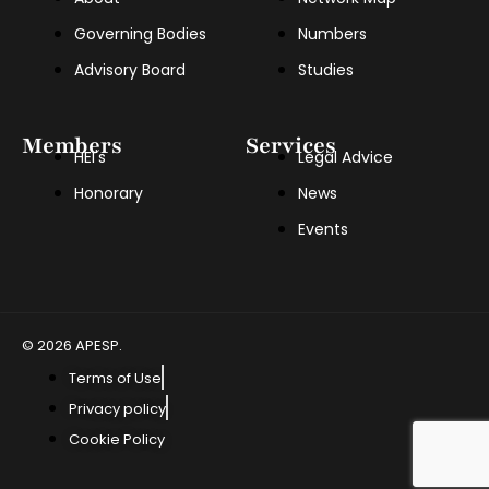
Governing Bodies
Numbers
Advisory Board
Studies
Members
Services
HEI's
Legal Advice
Honorary
News
Events
© 2026 APESP.
Terms of Use
Privacy policy
Cookie Policy