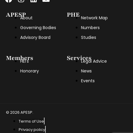
APESP
PHE
About
Network Map
Governing Bodies
Numbers
Advisory Board
Studies
Members
Services
HEI's
Legal Advice
Honorary
News
Events
© 2026 APESP.
Terms of Use
Privacy policy