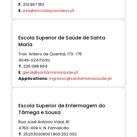
F.
213 967 183
E.
ese@escolasjoaodeus.pt
Escola Superior de Saúde de Santa
Maria
Trav. Antero de Quental, 173 -175
4049-024 Porto
T.
225 098 664
E.
geral@santamariasaude.pt
Applications:
ingresso@santamariasaude.pt
Escola Superior de Enfermagem do
Tâmega e Sousa
Rua José António Vidal, 81
4760-409 V. N. Famalicão
T.
25203030600 | 800 202 002