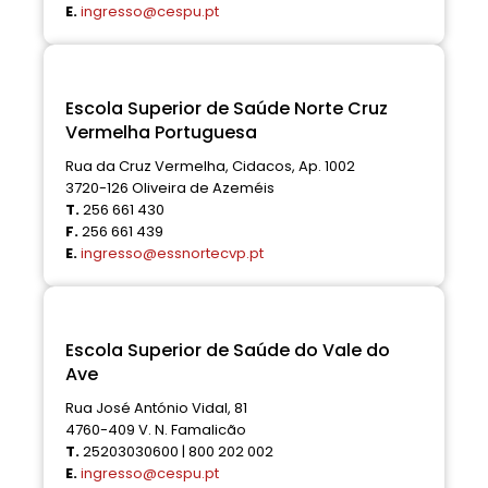
E.
ingresso@cespu.pt
Escola Superior de Saúde Norte Cruz
Vermelha Portuguesa
Rua da Cruz Vermelha, Cidacos, Ap. 1002
3720-126 Oliveira de Azeméis
T.
256 661 430
F.
256 661 439
E.
ingresso@essnortecvp.pt
Escola Superior de Saúde do Vale do
Ave
Rua José António Vidal, 81
4760-409 V. N. Famalicão
T.
25203030600 | 800 202 002
E.
ingresso@cespu.pt